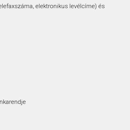
telefaxszáma, elektronikus levélcíme) és
unkarendje