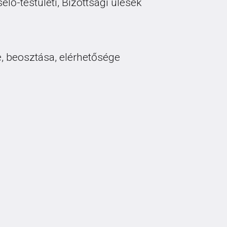
lő-testületi, Bizottsági ülések
e, beosztása, elérhetősége