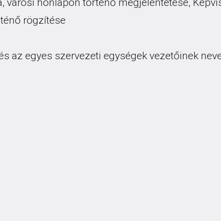
a, városi honlapon történő megjelentetése, Képvise
ténő rögzítése
k és az egyes szervezeti egységek vezetőinek nev