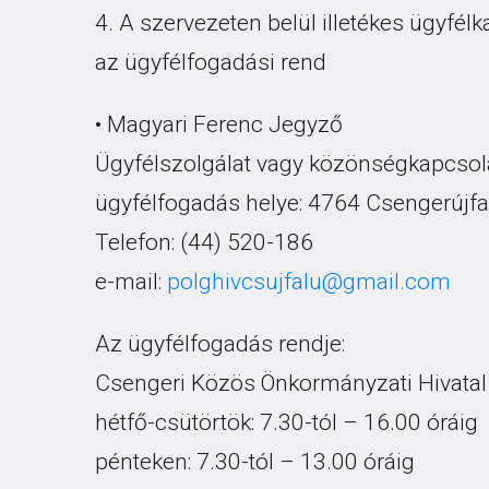
4. A szervezeten belül illetékes ügyfél
az ügyfélfogadási rend
• Magyari Ferenc Jegyző
Ügyfélszolgálat vagy közönségkapcsola
ügyfélfogadás helye: 4764 Csengerújfa
Telefon: (44) 520-186
e-mail:
polghivcsujfalu@gmail.com
Az ügyfélfogadás rendje:
Csengeri Közös Önkormányzati Hivatal
hétfő-csütörtök: 7.30-tól – 16.00 óráig
pénteken: 7.30-tól – 13.00 óráig