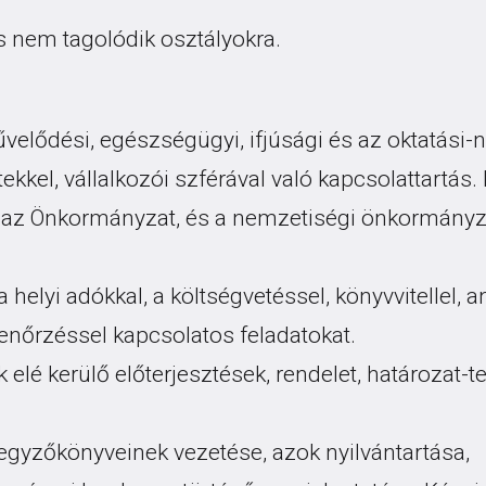
s nem tagolódik osztályokra.
művelődési, egészségügyi, ifjúsági és az oktatási-
ekkel, vállalkozói szférával való kapcsolattartás.
 az Önkormányzat, és a nemzetiségi önkormányza
 a helyi adókkal, a költségvetéssel, könyvvitellel
lenőrzéssel kapcsolatos feladatokat.
ok elé kerülő előterjesztések, rendelet, határozat-
 jegyzőkönyveinek vezetése, azok nyilvántartása,