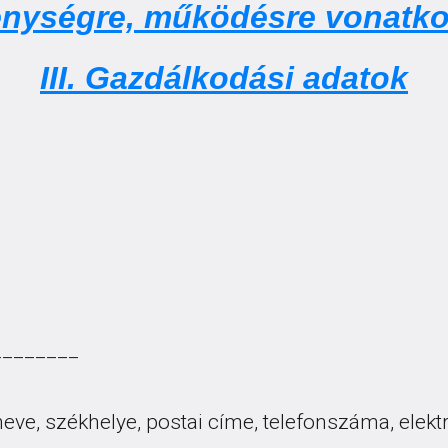
kenységre, működésre vonatk
III. Gazdálkodási adatok
________
 neve, székhelye, postai címe, telefonszáma, elekt