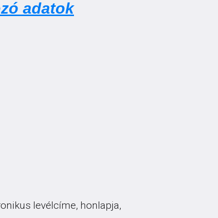
ozó adatok
ronikus levélcíme, honlapja,