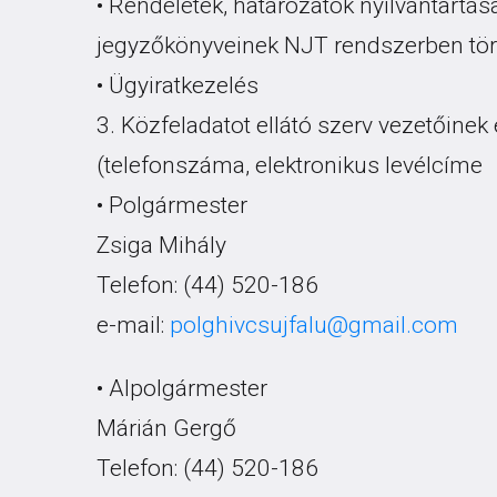
• Rendeletek, határozatok nyilvántartás
jegyzőkönyveinek NJT rendszerben tör
• Ügyiratkezelés
3. Közfeladatot ellátó szerv vezetőine
(telefonszáma, elektronikus levélcíme
• Polgármester
Zsiga Mihály
Telefon: (44) 520-186
e-mail:
polghivcsujfalu@gmail.com
• Alpolgármester
Márián Gergő
Telefon: (44) 520-186