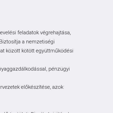
nevelési feladatok végrehajtása,
 Biztosítja a nemzetiségi
t között kötött együttműködési
, anyaggazdálkodással, pénzügyi
tervezetek előkészítése, azok