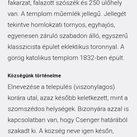
fakarzat, falazott szószék és 250 ülőhely
van. A templom műemlék jellegű. Jellegét
tekintve homlokzati tornyos, egyhajós,
egyenesen záruló szabadon álló, egyszerű
klasszicista épület eklektikus toronnyal. A
görög katolikus templom 1832-ben épült.
Községünk történelme
Elnevezése a település (viszonylagos)
korára utal, azaz később keletkezett, mint a
szomszédos helységek. Bizonyára azzal is
kapcsolatban van, hogy Csenger határából
szakadt ki. A község neve igen későn,