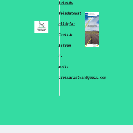
felelős
feladatokat
ellátja:
Czellár
István
E-
mail:
czellaristvan@gmail.com