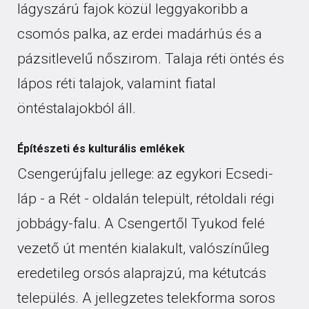
lágyszárú fajok közül leggyakoribb a
csomós palka, az erdei madárhús és a
pázsitlevelű nőszirom. Talaja réti öntés és
lápos réti talajok, valamint fiatal
öntéstalajokból áll.
Építészeti és kulturális emlékek
Csengerújfalu jellege: az egykori Ecsedi-
láp - a Rét - oldalán települt, rétoldali régi
jobbágy-falu. A Csengertől Tyukod felé
vezető út mentén kialakult, valószínűleg
eredetileg orsós alaprajzú, ma kétutcás
település. A jellegzetes telekforma soros