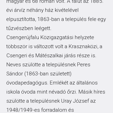
magyar és 68 román volt. A falut az 1885.
évi árvíz néhány ház kivételével
elpusztította, 1863-ban a település fele egy
tűzvészben leégett.
Csengerújfalu Közigazgatási helyzete
többször is változott volt a Krasznaközi, a
Csengeri és Mátészalkai járás része is.
Neves szülötte a településnek Peres
Sándor (1863-ban született)
óvodapedagógus. Emlékét az általános
iskola óvoda mint névadó őrzi. Másik híres
szülötte a településnek Uray József az
1948/1949-es forradalom és