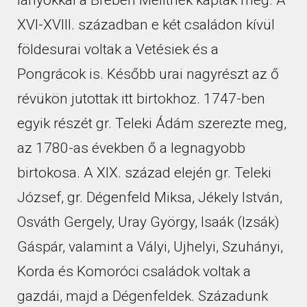
XVI-XVIII. században e két családon kívül
földesurai voltak a Vetésiek és a
Pongrácok is. Később urai nagyrészt az ő
révükön jutottak itt birtokhoz. 1747-ben
egyik részét gr. Teleki Ádám szerezte meg,
az 1780-as években ő a legnagyobb
birtokosa. A XIX. század elején gr. Teleki
József, gr. Dégenfeld Miksa, Jékely István,
Osváth Gergely, Uray György, Isaák (Izsák)
Gáspár, valamint a Vályi, Ujhelyi, Szuhányi,
Korda és Komoróci családok voltak a
gazdái, majd a Dégenfeldek. Századunk