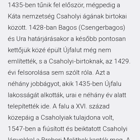
1435-ben tűnik fel először, mégpedig a
Káta nemzetség Csaholyi ágának birtokai
között. 1428-ban Bagos (Csengerbagos)
és Ura határjárásakor a később pontosan
kettőjük közé épült Újfalut még nem
említették, s a Csaholyi-birtoknak, az 1429.
évi felsorolása sem szólt róla. Azt a
néhány jobbágyot, akik 1435-ben Újfalu
lakosságát alkották, urai e néhány év alatt
telepítették ide. A falu a XVI. század
közepáig a Csaholyiak tulajdona volt,
1547-ben a fiúsított és beiktatott Csaholyi
lányokkal a Breberi Melithek kapták meg. A