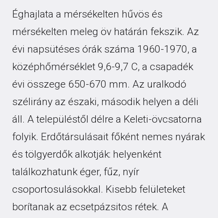
Éghajlata a mérsékelten hűvös és
mérsékelten meleg öv határán fekszik. Az
évi napsütéses órák száma 1960-1970, a
középhőmérséklet 9,6-9,7 C, a csapadék
évi összege 650-670 mm. Az uralkodó
szélirány az északi, második helyen a déli
áll. A településtől délre a Keleti-övcsatorna
folyik. Erdőtársulásait főként nemes nyárak
és tölgyerdők alkotják: helyenként
találkozhatunk éger, fűz, nyír
csoportosulásokkal. Kisebb felületeket
borítanak az ecsetpázsitos rétek. A