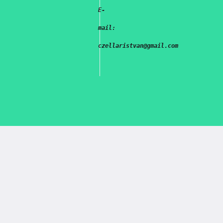
E-
mail:
czellaristvan@gmail.com