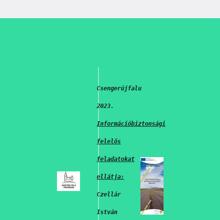
Csengerújfalu
2023.
Információbiztonsági
felelős
feladatokat
ellátja:
Czellár
István