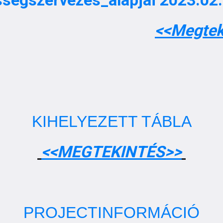
ezes_alapjai
2023.02.
<<Megtek
KIHELYEZETT TÁBLA
<<MEGTEKINTÉS>>
PROJECTINFORMÁCIÓ