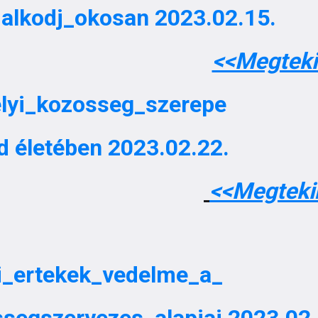
dalkodj_okosan 2023.02.15.
<<Megteki
elyi_kozosseg_szerepe
d életében 2023.02.22.
<<Megtek
yi_ertekek_vedelme_a_