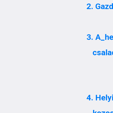
2. Gaz
3. A_h
csala
4. Hel