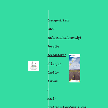
Csengerújfalu
2023.
Információbiztonsági
felelős
feladatokat
ellátja:
Czellár
István
E-
mail:
czellaristvan@gmail.com